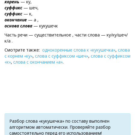
корень
— ку,
суффикс
— шеч,
суффикс
— к,
окончание
— а ,
основа слова
— кукушечк
Часть речи — существительное , части слова — ку/ку/шеч/
к/а .
Смотрите также:
однокоренные слова к «кукушечка»
,
слова
с корнем «ку»
,
слова с суффиксом «шеч»
,
слова с суффиксом
«к»
,
слова с окончанием «а»
.
Разбор слова «кукушечка» по составу выполнен
алгоритмом автоматически. Проверяйте разбор
самостоятельно перед его использованием!