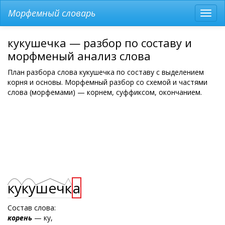
Морфемный словарь
Разв
мен
кукушечка — разбор по составу и
морфменый анализ слова
План разбора слова кукушечка по составу с выделением
корня и основы. Морфемный разбор со схемой и частями
слова (морфемами) — корнем, суффиксом, окончанием.
ку
ку
шеч
к
а
Состав слова:
корень
— ку,