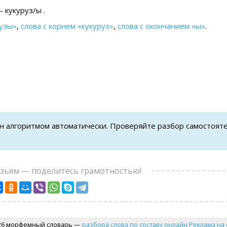
 кукуруз/ы .
рузы»
,
слова с корнем «кукуруз»
,
слова с окончанием «ы»
.
ен алгоритмом автоматически. Проверяйте разбор самостоят
узьям — поделитесь грамотностью!
26 морфемный словарь —
разбора слова по составу онлайн
Реклама на 