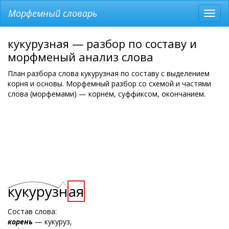
Морфемный словарь
Разв
мен
кукурузная — разбор по составу и
морфменый анализ слова
План разбора слова кукурузная по составу с выделением
корня и основы. Морфемный разбор со схемой и частями
слова (морфемами) — корнем, суффиксом, окончанием.
кукуруз
н
ая
Состав слова:
корень
— кукуруз,