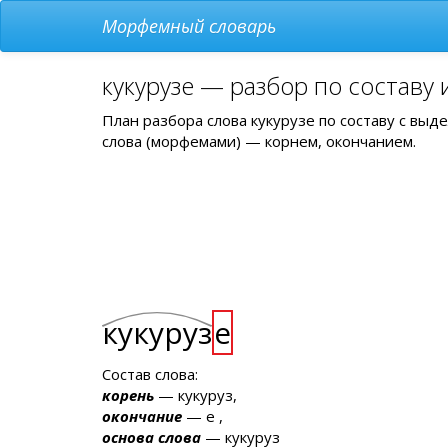
Морфемный словарь
кукурузе — разбор по составу
План разбора слова кукурузе по составу с вы
слова (морфемами) — корнем, окончанием.
кукуруз
е
Состав слова:
корень
— кукуруз,
окончание
— е ,
основа слова
— кукуруз