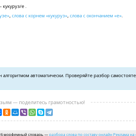
 кукуруз/е .
узе»
,
слова с корнем «кукуруз»
,
слова с окончанием «е»
.
ен алгоритмом автоматически. Проверяйте разбор самостоят
узьям — поделитесь грамотностью!
26 морфемный словарь —
разбора слова по составу онлайн
Реклама на 