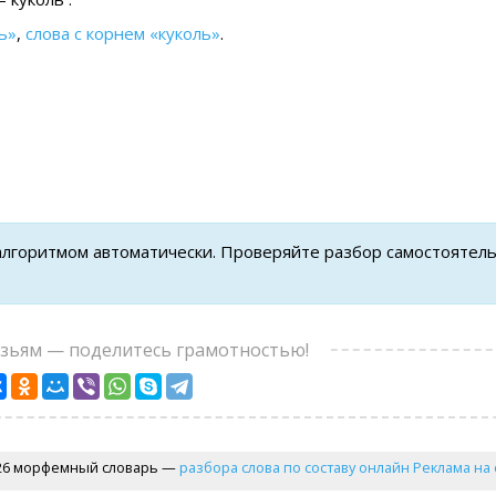
ь»
,
слова с корнем «куколь»
.
 алгоритмом автоматически. Проверяйте разбор самостоятел
узьям — поделитесь грамотностью!
26 морфемный словарь —
разбора слова по составу онлайн
Реклама на 