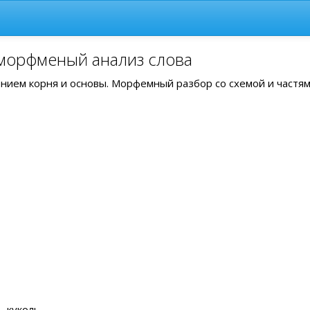
 морфменый анализ слова
лением корня и основы. Морфемный разбор со схемой и частя
 куколь .