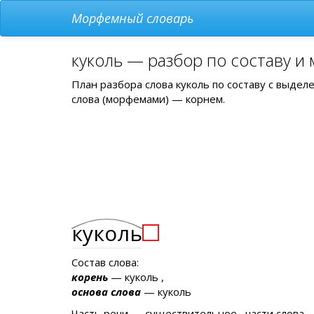
Морфемный словарь
куколь — разбор по составу и
План разбора слова куколь по составу с выде
слова (морфемами) — корнем.
куколь
Состав слова:
корень
— куколь ,
основа слова
— куколь
Часть речи — существительное , части слова —