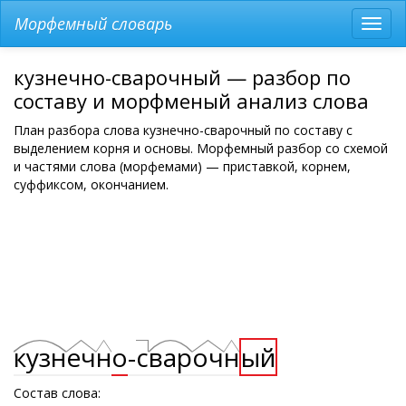
Морфемный словарь
Разв
мен
кузнечно-сварочный — разбор по
составу и морфменый анализ слова
План разбора слова кузнечно-сварочный по составу с
выделением корня и основы. Морфемный разбор со схемой
и частями слова (морфемами) — приставкой, корнем,
суффиксом, окончанием.
кузн
еч
н
о
-
с
вар
оч
н
ый
Состав слова: