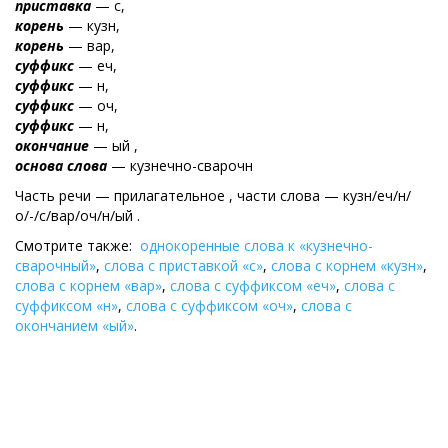
приставка
— с,
корень
— кузн,
корень
— вар,
суффикс
— еч,
суффикс
— н,
суффикс
— оч,
суффикс
— н,
окончание
— ый ,
основа слова
— кузнечно-сварочн
Часть речи — прилагательное , части слова — кузн/еч/н/
о/-/с/вар/оч/н/ый .
Смотрите также:
однокоренные слова к «кузнечно-
сварочный»
,
слова с приставкой «с»
,
слова с корнем «кузн»
,
слова с корнем «вар»
,
слова с суффиксом «еч»
,
слова с
суффиксом «н»
,
слова с суффиксом «оч»
,
слова с
окончанием «ый»
.