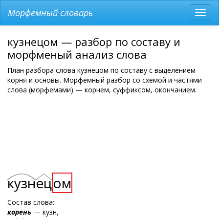
Морфемный словарь
Разв
мен
кузнецом — разбор по составу и
морфменый анализ слова
План разбора слова кузнецом по составу с выделением
корня и основы. Морфемный разбор со схемой и частями
слова (морфемами) — корнем, суффиксом, окончанием.
кузн
ец
ом
Состав слова:
корень
— кузн,