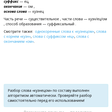
суффикс
— ец,
окончание
— ом ,
основа слова
— кузнец
Часть речи — существительное , части слова — кузн/ец/ом
, cпособ образования — суффиксальный .
Смотрите также:
однокоренные слова к «кузнецом»
,
слова
с корнем «кузн»
,
слова с суффиксом «ец»
,
слова с
окончанием «ом»
.
Разбор слова «кузнецом» по составу выполнен
алгоритмом автоматически. Проверяйте разбор
самостоятельно перед его использованием!