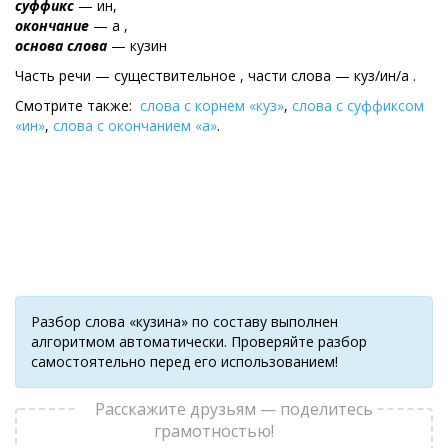
суффикс
— ин,
окончание
— а ,
основа слова
— кузин
Часть речи — существительное , части слова — куз/ин/а .
Смотрите также:
слова с корнем «куз»
,
слова с суффиксом
«ин»
,
слова с окончанием «а»
.
Разбор слова «кузина» по составу выполнен
алгоритмом автоматически. Проверяйте разбор
самостоятельно перед его использованием!
Расскажите друзьям — поделитесь
грамотностью!