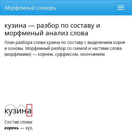
Морфемный словарь
Разв
мен
кузина — разбор по составу и
морфменый анализ слова
План разбора слова кузина по составу с выделением корня
и основы. Морфемный разбор со схемой и частями слова
(морфемами) — корнем, суффиксом, окончанием.
куз
ин
а
Состав слова:
корень
— куз,