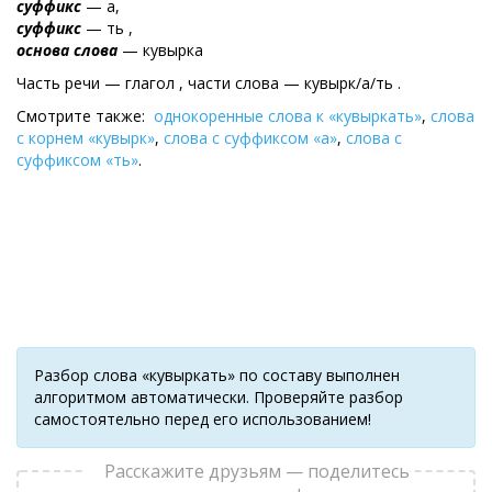
суффикс
— а,
суффикс
— ть ,
основа слова
— кувырка
Часть речи — глагол , части слова — кувырк/а/ть .
Смотрите также:
однокоренные слова к «кувыркать»
,
слова
с корнем «кувырк»
,
слова с суффиксом «а»
,
слова с
суффиксом «ть»
.
Разбор слова «кувыркать» по составу выполнен
алгоритмом автоматически. Проверяйте разбор
самостоятельно перед его использованием!
Расскажите друзьям — поделитесь