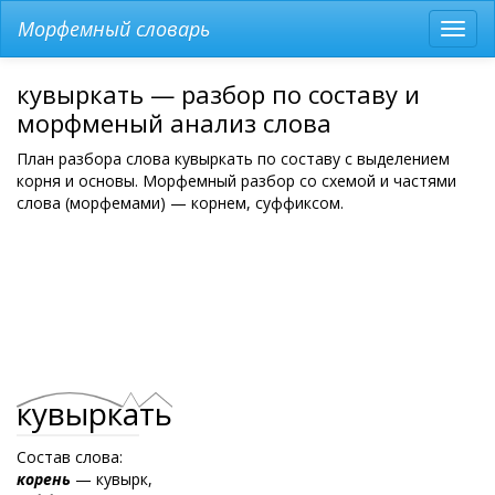
Морфемный словарь
Разв
мен
кувыркать — разбор по составу и
морфменый анализ слова
План разбора слова кувыркать по составу с выделением
корня и основы. Морфемный разбор со схемой и частями
слова (морфемами) — корнем, суффиксом.
кувырк
а
ть
Состав слова:
корень
— кувырк,