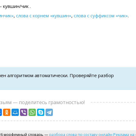
 кувшин/чик .
инчик»
,
слова с корнем «кувшин»
,
слова с суффиксом «чик»
.
нен алгоритмом автоматически. Проверяйте разбор
узьям — поделитесь грамотностью!
26 морфемный словарь —
разбора слова по составу онлайн
Реклама на 