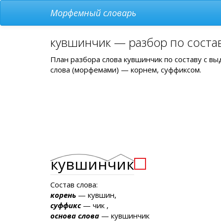
Морфемный словарь
кувшинчик — разбор по соста
План разбора слова кувшинчик по составу с в
слова (морфемами) — корнем, суффиксом.
кувшин
чик
Состав слова:
корень
— кувшин,
суффикс
— чик ,
основа слова
— кувшинчик