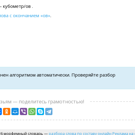
 кубометр/ов .
лова с окончанием «ов»
.
лнен алгоритмом автоматически. Проверяйте разбор
узьям — поделитесь грамотностью!
26 морфемный словарь —
разбора слова по составу онлайн
Реклама на 