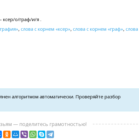
 ксер/о/граф/и/я .
ография»
,
слова с корнем «ксер»
,
слова с корнем «граф»
,
слова
олнен алгоритмом автоматически. Проверяйте разбор
узьям — поделитесь грамотностью!