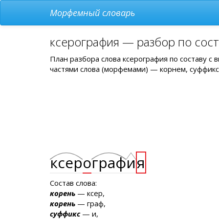
Морфемный словарь
ксерография — разбор по сос
План разбора слова ксерография по составу с
частями слова (морфемами) — корнем, суффикс
ксер
о
граф
и
я
Состав слова:
корень
— ксер,
корень
— граф,
суффикс
— и,