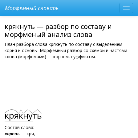
Морфемный словарь
Разв
мен
крякнуть — разбор по составу и
морфменый анализ слова
План разбора слова крякнуть по составу с выделением
корня и основы. Морфемный разбор со схемой и частями
слова (морфемами) — корнем, суффиксом.
кря
к
ну
ть
Состав слова:
корень
— кря,