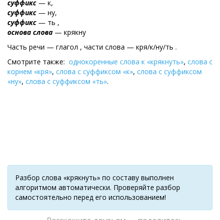
суффикс
— к,
суффикс
— ну,
суффикс
— ть ,
основа слова
— крякну
Часть речи — глагол , части слова — кря/к/ну/ть .
Смотрите также:
однокоренные слова к «крякнуть»
,
слова с
корнем «кря»
,
слова с суффиксом «к»
,
слова с суффиксом
«ну»
,
слова с суффиксом «ть»
.
Разбор слова «крякнуть» по составу выполнен
алгоритмом автоматически. Проверяйте разбор
самостоятельно перед его использованием!