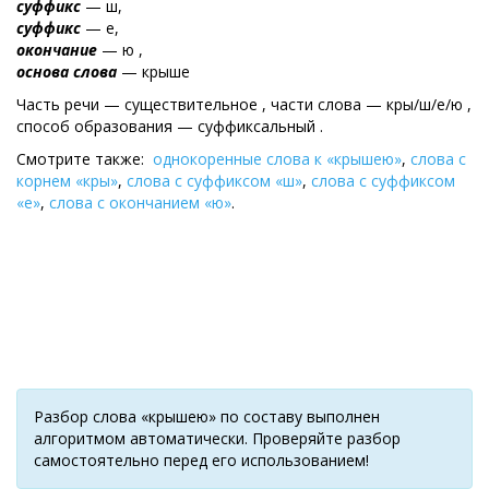
суффикс
— ш,
суффикс
— е,
окончание
— ю ,
основа слова
— крыше
Часть речи — существительное , части слова — кры/ш/е/ю ,
cпособ образования — суффиксальный .
Смотрите также:
однокоренные слова к «крышею»
,
слова с
корнем «кры»
,
слова с суффиксом «ш»
,
слова с суффиксом
«е»
,
слова с окончанием «ю»
.
Разбор слова «крышею» по составу выполнен
алгоритмом автоматически. Проверяйте разбор
самостоятельно перед его использованием!