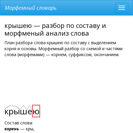
Морфемный словарь
Разв
мен
крышею — разбор по составу и
морфменый анализ слова
План разбора слова крышею по составу с выделением
корня и основы. Морфемный разбор со схемой и частями
слова (морфемами) — корнем, суффиксом, окончанием.
кры
ш
е
ю
Состав слова:
корень
— кры,