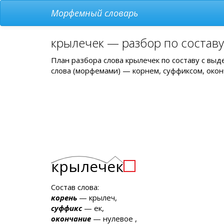
Морфемный словарь
крылечек — разбор по состав
План разбора слова крылечек по составу с вы
слова (морфемами) — корнем, суффиксом, окон
крылеч
ек
Состав слова:
корень
— крылеч,
суффикс
— ек,
окончание
— нулевое ,