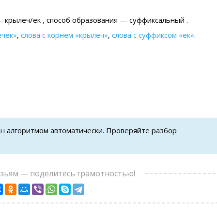
— крылеч/ек , cпособ образования — суффиксальный .
ечек»
,
слова с корнем «крылеч»
,
слова с суффиксом «ек»
.
ен алгоритмом автоматически. Проверяйте разбор
узьям — поделитесь грамотностью!