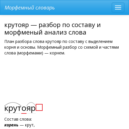
Морфемный словарь
Разв
мен
крутояр — разбор по составу и
морфменый анализ слова
План разбора слова крутояр по составу с выделением
корня и основы. Морфемный разбор со схемой и частями
слова (морфемами) — корнем.
крут
о
яр
Состав слова:
корень
— крут,