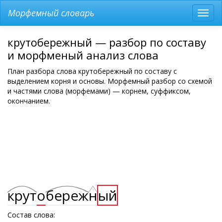
Морфемный словарь
Разв
мен
крутобережный — разбор по составу
и морфменый анализ слова
План разбора слова крутобережный по составу с
выделением корня и основы. Морфемный разбор со схемой
и частями слова (морфемами) — корнем, суффиксом,
окончанием.
крут
о
береж
н
ый
Состав слова: