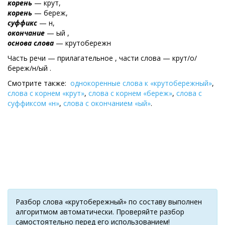
корень
— крут,
корень
— береж,
суффикс
— н,
окончание
— ый ,
основа слова
— крутобережн
Часть речи — прилагательное , части слова — крут/о/
береж/н/ый .
Смотрите также:
однокоренные слова к «крутобережный»
,
слова с корнем «крут»
,
слова с корнем «береж»
,
слова с
суффиксом «н»
,
слова с окончанием «ый»
.
Разбор слова «крутобережный» по составу выполнен
алгоритмом автоматически. Проверяйте разбор
самостоятельно перед его использованием!