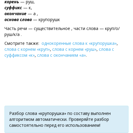
корень
— руш,
суффикс
— к,
окончание
— а ,
основа слова
— крупорушк
Часть речи — существительное , части слова — круп/о/
руш/к/а .
Смотрите также:
однокоренные слова к «крупорушка»
,
слова с корнем «круп»
,
слова с корнем «руш»
,
слова с
суффиксом «к»
,
слова с окончанием «а»
.
Разбор слова «крупорушка» по составу выполнен
алгоритмом автоматически. Проверяйте разбор
самостоятельно перед его использованием!