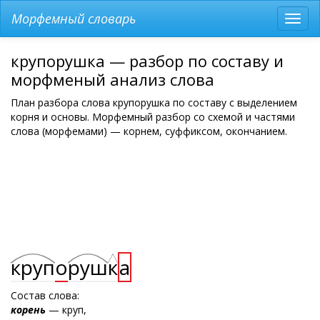
Морфемный словарь
Разв
мен
крупорушка — разбор по составу и
морфменый анализ слова
План разбора слова крупорушка по составу с выделением
корня и основы. Морфемный разбор со схемой и частями
слова (морфемами) — корнем, суффиксом, окончанием.
круп
о
руш
к
а
Состав слова:
корень
— круп,