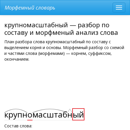
Морфемный словарь
Разв
мен
крупномасштабный — разбор по
составу и морфменый анализ слова
План разбора слова крупномасштабный по составу с
выделением корня и основы. Морфемный разбор со схемой
и частями слова (морфемами) — корнем, суффиксом,
окончанием.
крупн
о
масштаб
н
ый
Состав слова: