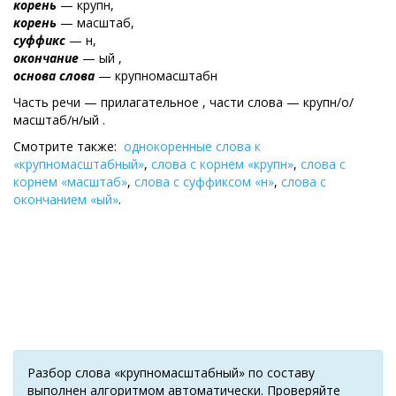
корень
— крупн,
корень
— масштаб,
суффикс
— н,
окончание
— ый ,
основа слова
— крупномасштабн
Часть речи — прилагательное , части слова — крупн/о/
масштаб/н/ый .
Смотрите также:
однокоренные слова к
«крупномасштабный»
,
слова с корнем «крупн»
,
слова с
корнем «масштаб»
,
слова с суффиксом «н»
,
слова с
окончанием «ый»
.
Разбор слова «крупномасштабный» по составу
выполнен алгоритмом автоматически. Проверяйте