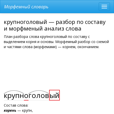
Морфемный словарь
Разв
мен
крупноголовый — разбор по составу
и морфменый анализ слова
План разбора слова крупноголовый по составу с
выделением корня и основы. Морфемный разбор со схемой
и частями слова (морфемами) — корнем, окончанием.
крупн
о
голов
ый
Состав слова:
корень
— крупн,