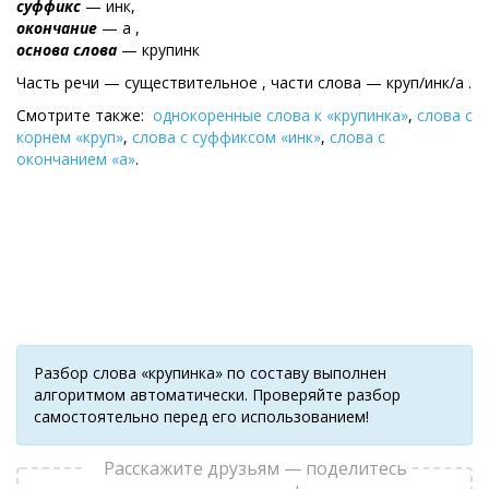
суффикс
— инк,
окончание
— а ,
основа слова
— крупинк
Часть речи — существительное , части слова — круп/инк/а .
Смотрите также:
однокоренные слова к «крупинка»
,
слова с
корнем «круп»
,
слова с суффиксом «инк»
,
слова с
окончанием «а»
.
Разбор слова «крупинка» по составу выполнен
алгоритмом автоматически. Проверяйте разбор
самостоятельно перед его использованием!
Расскажите друзьям — поделитесь