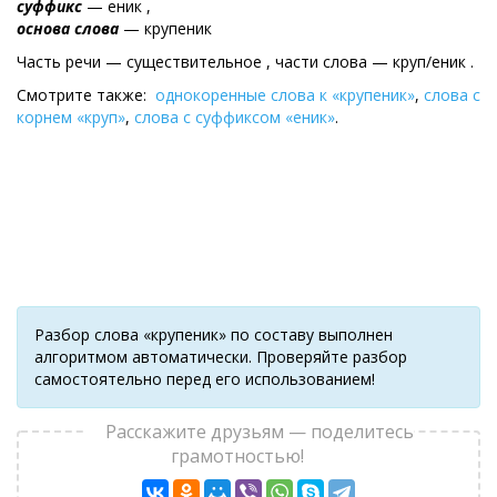
суффикс
— еник ,
основа слова
— крупеник
Часть речи — существительное , части слова — круп/еник .
Смотрите также:
однокоренные слова к «крупеник»
,
слова с
корнем «круп»
,
слова с суффиксом «еник»
.
Разбор слова «крупеник» по составу выполнен
алгоритмом автоматически. Проверяйте разбор
самостоятельно перед его использованием!
Расскажите друзьям — поделитесь
грамотностью!