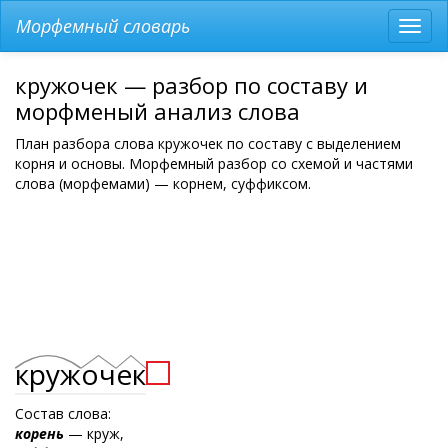
Морфемный словарь
Разв
мен
кружочек — разбор по составу и
морфменый анализ слова
План разбора слова кружочек по составу с выделением
корня и основы. Морфемный разбор со схемой и частями
слова (морфемами) — корнем, суффиксом.
круж
оч
ек
Состав слова:
корень
— круж,