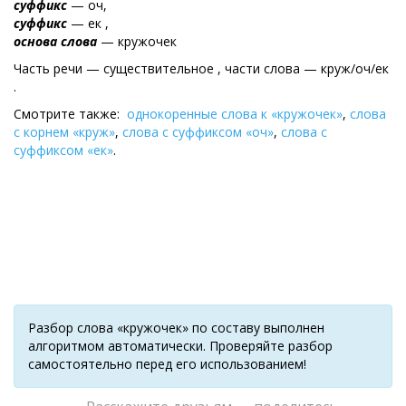
суффикс
— оч,
суффикс
— ек ,
основа слова
— кружочек
Часть речи — существительное , части слова — круж/оч/ек
.
Смотрите также:
однокоренные слова к «кружочек»
,
слова
с корнем «круж»
,
слова с суффиксом «оч»
,
слова с
суффиксом «ек»
.
Разбор слова «кружочек» по составу выполнен
алгоритмом автоматически. Проверяйте разбор
самостоятельно перед его использованием!