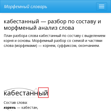
Морфемный словарь
Разв
мен
кабестанный — разбор по составу и
морфменый анализ слова
План разбора слова кабестанный по составу с выделением
корня и основы. Морфемный разбор со схемой и частями
слова (морфемами) — корнем, суффиксом, окончанием.
кабестан
н
ый
Состав слова:
корень
— кабестан,