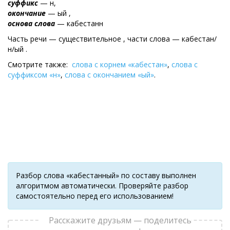
суффикс
— н,
окончание
— ый ,
основа слова
— кабестанн
Часть речи — существительное , части слова — кабестан/
н/ый .
Смотрите также:
слова с корнем «кабестан»
,
слова с
суффиксом «н»
,
слова с окончанием «ый»
.
Разбор слова «кабестанный» по составу выполнен
алгоритмом автоматически. Проверяйте разбор
самостоятельно перед его использованием!
Расскажите друзьям — поделитесь