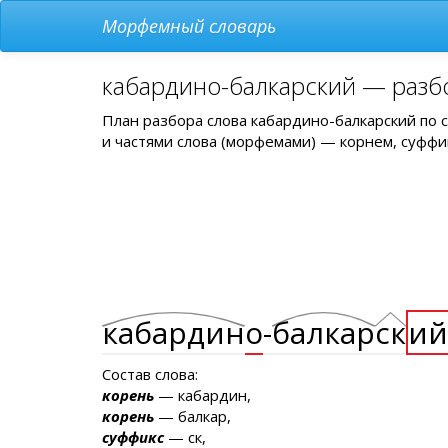
Морфемный словарь
кабардино-балкарский — разб
План разбора слова кабардино-балкарский по 
и частями слова (морфемами) — корнем, суффи
кабардин
о
-
балкар
ск
ий
Состав слова:
корень
— кабардин,
корень
— балкар,
суффикс
— ск,