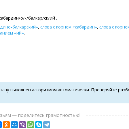
абардин/о/-/балкар/ск/ий .
рдино-балкарский»
,
слова с корнем «кабардин»
,
слова с корне
чанием «ий»
.
ставу выполнен алгоритмом автоматически. Проверяйте разб
узьям — поделитесь грамотностью!