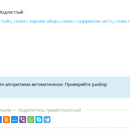
йод/ист/ый .
стый»
,
слова с корнем «йод»
,
слова с суффиксом «ист»
,
слова с
ен алгоритмом автоматически. Проверяйте разбор
узьям — поделитесь грамотностью!