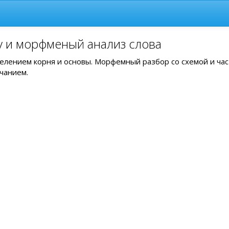
у и морфменый анализ слова
делением корня и основы. Морфемный разбор со схемой и ча
чанием.