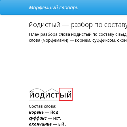
Морфемный словарь
йодистый — разбор по состав
План разбора слова йодистый по составу с вы
слова (морфемами) — корнем, суффиксом, окон
йод
ист
ый
Состав слова:
корень
— йод,
суффикс
— ист,
окончание
— ый ,