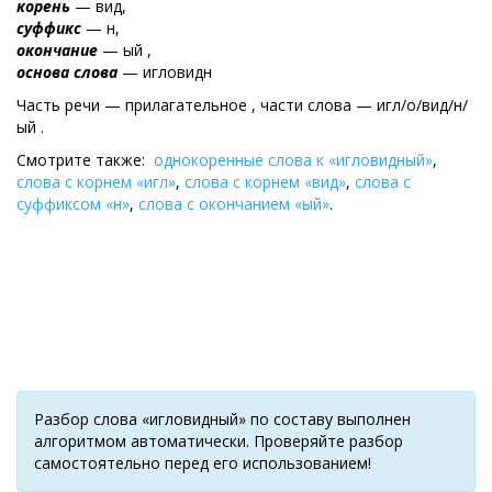
корень
— вид,
суффикс
— н,
окончание
— ый ,
основа слова
— игловидн
Часть речи — прилагательное , части слова — игл/о/вид/н/
ый .
Смотрите также:
однокоренные слова к «игловидный»
,
слова с корнем «игл»
,
слова с корнем «вид»
,
слова с
суффиксом «н»
,
слова с окончанием «ый»
.
Разбор слова «игловидный» по составу выполнен
алгоритмом автоматически. Проверяйте разбор
самостоятельно перед его использованием!