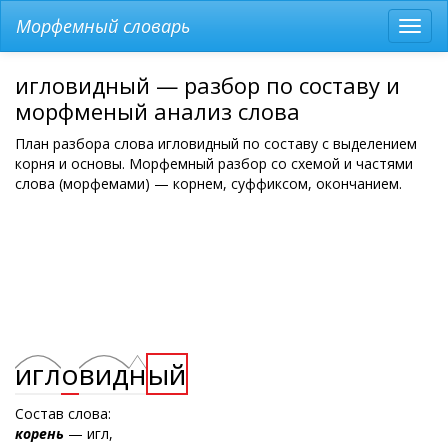
Морфемный словарь
Разв
мен
игловидный — разбор по составу и
морфменый анализ слова
План разбора слова игловидный по составу с выделением
корня и основы. Морфемный разбор со схемой и частями
слова (морфемами) — корнем, суффиксом, окончанием.
игл
о
вид
н
ый
Состав слова:
корень
— игл,