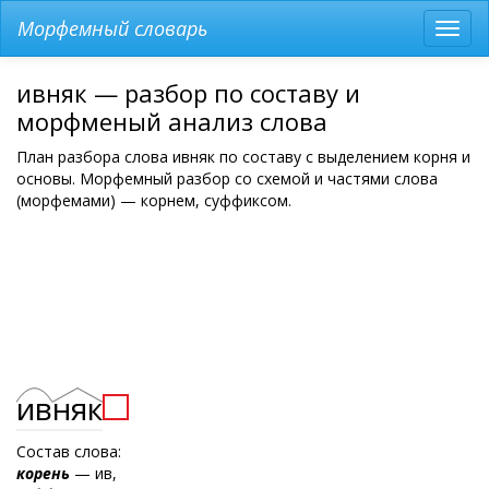
Морфемный словарь
Разв
мен
ивняк — разбор по составу и
морфменый анализ слова
План разбора слова ивняк по составу с выделением корня и
основы. Морфемный разбор со схемой и частями слова
(морфемами) — корнем, суффиксом.
ив
няк
Состав слова:
корень
— ив,