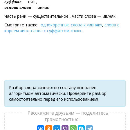
суффикс
— няк ,
основа слова
— ивняк
Часть речи — существительное , части слова — ив/няк .
Смотрите также:
однокоренные слова к «ивняк»
,
слова с
корнем «ив»
,
слова с суффиксом «няк»
.
Разбор слова «ивняк» по составу выполнен
алгоритмом автоматически. Проверяйте разбор
самостоятельно перед его использованием!
Расскажите друзьям — поделитесь
грамотностью!