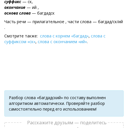
суффикс
— ск,
окончание
— ий ,
основа слова
— багдадск
Часть речи — прилагательное , части слова — багдад/ск/ий
.
Смотрите также:
слова с корнем «багдад»
,
слова с
суффиксом «ск»
,
слова с окончанием «ий»
.
Разбор слова «багдадский» по составу выполнен
алгоритмом автоматически. Проверяйте разбор
самостоятельно перед его использованием!
Расскажите друзьям — поделитесь