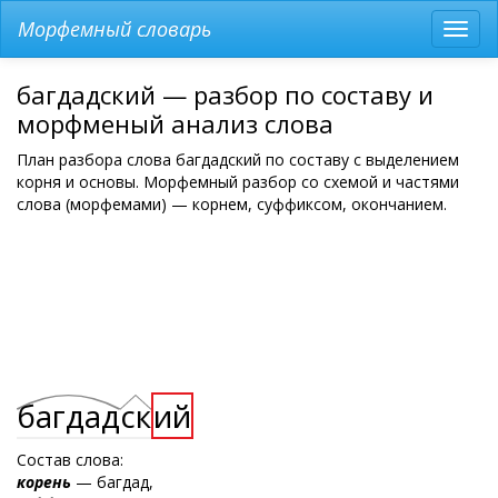
Морфемный словарь
Разв
мен
багдадский — разбор по составу и
морфменый анализ слова
План разбора слова багдадский по составу с выделением
корня и основы. Морфемный разбор со схемой и частями
слова (морфемами) — корнем, суффиксом, окончанием.
багдад
ск
ий
Состав слова:
корень
— багдад,