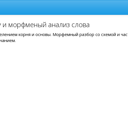
у и морфменый анализ слова
делением корня и основы. Морфемный разбор со схемой и ча
чанием.