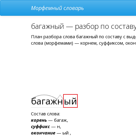
Морфемный словарь
багажный — разбор по состав
План разбора слова багажный по составу с вы
слова (морфемами) — корнем, суффиксом, окон
багаж
н
ый
Состав слова:
корень
— багаж,
суффикс
— н,
окончание
— ый ,