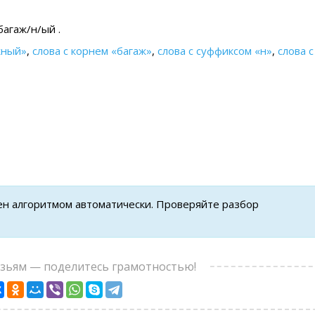
багаж/н/ый .
жный»
,
слова с корнем «багаж»
,
слова с суффиксом «н»
,
слова с
ен алгоритмом автоматически. Проверяйте разбор
узьям — поделитесь грамотностью!