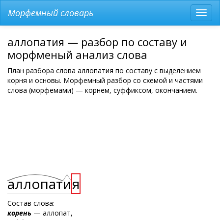
Морфемный словарь
Разв
мен
аллопатия — разбор по составу и
морфменый анализ слова
План разбора слова аллопатия по составу с выделением
корня и основы. Морфемный разбор со схемой и частями
слова (морфемами) — корнем, суффиксом, окончанием.
аллопат
и
я
Состав слова:
корень
— аллопат,