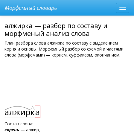
Морфемный словарь
Разв
мен
алжирка — разбор по составу и
морфменый анализ слова
План разбора слова алжирка по составу с выделением
корня и основы. Морфемный разбор со схемой и частями
слова (морфемами) — корнем, суффиксом, окончанием.
алжир
к
а
Состав слова:
корень
— алжир,