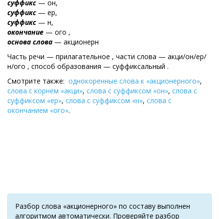
суффикс
— он,
суффикс
— ер,
суффикс
— н,
окончание
— ого ,
основа слова
— акционерн
Часть речи — прилагательное , части слова — акци/он/ер/
н/ого , cпособ образования — суффиксальный .
Смотрите также:
однокоренные слова к «акционерного»
,
слова с корнем «акци»
,
слова с суффиксом «он»
,
слова с
суффиксом «ер»
,
слова с суффиксом «н»
,
слова с
окончанием «ого»
.
Разбор слова «акционерного» по составу выполнен
алгоритмом автоматически. Проверяйте разбор