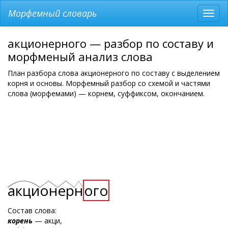
Морфемный словарь
Разв
мен
акционерного — разбор по составу и
морфменый анализ слова
План разбора слова акционерного по составу с выделением
корня и основы. Морфемный разбор со схемой и частями
слова (морфемами) — корнем, суффиксом, окончанием.
акци
он
ер
н
ого
Состав слова:
корень
— акци,