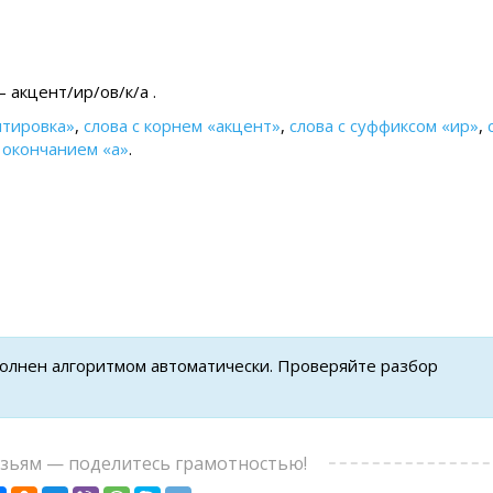
 акцент/ир/ов/к/а .
нтировка»
,
слова с корнем «акцент»
,
слова с суффиксом «ир»
,
с окончанием «а»
.
полнен алгоритмом автоматически. Проверяйте разбор
узьям — поделитесь грамотностью!