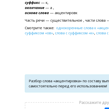
суффикс
— к,
окончание
— а ,
основа слова
— акцентировк
Часть речи — существительное , части слова —
Смотрите также:
однокоренные слова к «акце
суффиксом «ов»
,
слова с суффиксом «к»
,
слова 
Разбор слова «акцентировка» по составу вы
самостоятельно перед его использованием!
Расскажите др