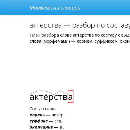
Морфемный словарь
актёрства — разбор по состав
План разбора слова актёрства по составу с в
слова (морфемами) — корнем, суффиксом, окон
актёр
ств
а
Состав слова:
корень
— актёр,
суффикс
— ств,
окончание
— а ,