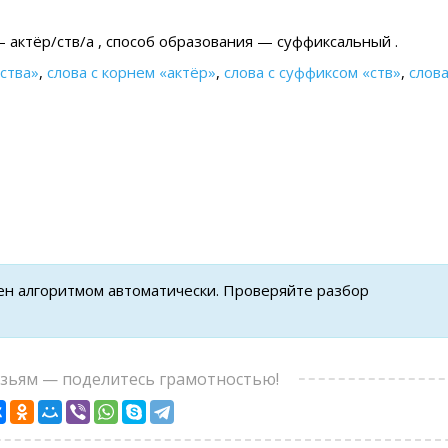
 актёр/ств/а , cпособ образования — суффиксальный .
ства»
,
слова с корнем «актёр»
,
слова с суффиксом «ств»
,
слова
нен алгоритмом автоматически. Проверяйте разбор
узьям — поделитесь грамотностью!