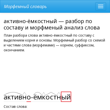
Морфемный словарь
Разв
мен
активно-ёмкостный — разбор по
составу и морфменый анализ слова
План разбора слова активно-ёмкостный по составу с
выделением корня и основы. Морфемный разбор со схемой
и частями слова (морфемами) — корнем, суффиксом,
окончанием.
актив
н
о
-
ём
к
ост
н
ый
Состав слова: