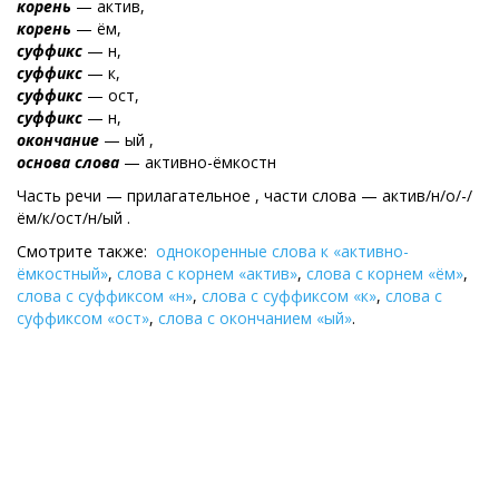
корень
— актив,
корень
— ём,
суффикс
— н,
суффикс
— к,
суффикс
— ост,
суффикс
— н,
окончание
— ый ,
основа слова
— активно-ёмкостн
Часть речи — прилагательное , части слова — актив/н/о/-/
ём/к/ост/н/ый .
Смотрите также:
однокоренные слова к «активно-
ёмкостный»
,
слова с корнем «актив»
,
слова с корнем «ём»
,
слова с суффиксом «н»
,
слова с суффиксом «к»
,
слова с
суффиксом «ост»
,
слова с окончанием «ый»
.