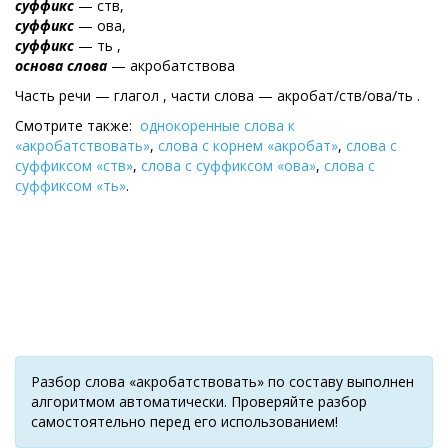
суффикс
— ств,
суффикс
— ова,
суффикс
— ть ,
основа слова
— акробатствова
Часть речи — глагол , части слова — акробат/ств/ова/ть .
Смотрите также:
однокоренные слова к
«акробатствовать»
,
слова с корнем «акробат»
,
слова с
суффиксом «ств»
,
слова с суффиксом «ова»
,
слова с
суффиксом «ть»
.
Разбор слова «акробатствовать» по составу выполнен
алгоритмом автоматически. Проверяйте разбор
самостоятельно перед его использованием!