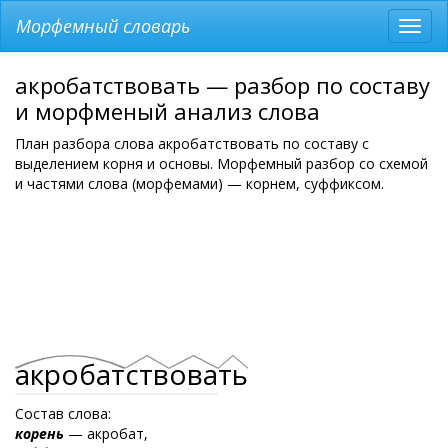
Морфемный словарь
Разв
мен
акробатствовать — разбор по составу
и морфменый анализ слова
План разбора слова акробатствовать по составу с
выделением корня и основы. Морфемный разбор со схемой
и частями слова (морфемами) — корнем, суффиксом.
акробат
ств
ова
ть
Состав слова:
корень
— акробат,