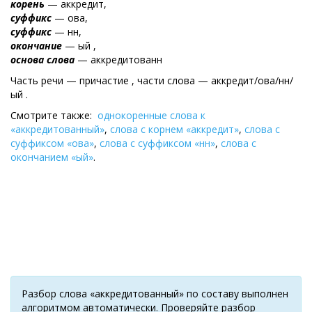
корень
— аккредит,
суффикс
— ова,
суффикс
— нн,
окончание
— ый ,
основа слова
— аккредитованн
Часть речи — причастие , части слова — аккредит/ова/нн/
ый .
Смотрите также:
однокоренные слова к
«аккредитованный»
,
слова с корнем «аккредит»
,
слова с
суффиксом «ова»
,
слова с суффиксом «нн»
,
слова с
окончанием «ый»
.
Разбор слова «аккредитованный» по составу выполнен
алгоритмом автоматически. Проверяйте разбор