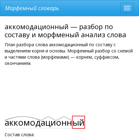
Морфемный словарь
Разв
мен
аккомодационный — разбор по
составу и морфменый анализ слова
План разбора слова аккомодационный по составу с
выделением корня и основы. Морфемный разбор со схемой
и частями слова (морфемами) — корнем, суффиксом,
окончанием.
аккомод
аци
онн
ый
Состав слова: