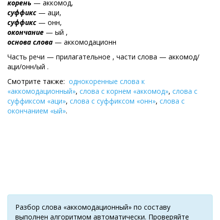
корень
— аккомод,
суффикс
— аци,
суффикс
— онн,
окончание
— ый ,
основа слова
— аккомодационн
Часть речи — прилагательное , части слова — аккомод/
аци/онн/ый .
Смотрите также:
однокоренные слова к
«аккомодационный»
,
слова с корнем «аккомод»
,
слова с
суффиксом «аци»
,
слова с суффиксом «онн»
,
слова с
окончанием «ый»
.
Разбор слова «аккомодационный» по составу
выполнен алгоритмом автоматически. Проверяйте