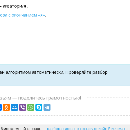
 акватори/я .
лова с окончанием «я»
.
нен алгоритмом автоматически. Проверяйте разбор
узьям — поделитесь грамотностью!
26 морфемный словарь —
разбора слова по составу онлайн
Реклама на 