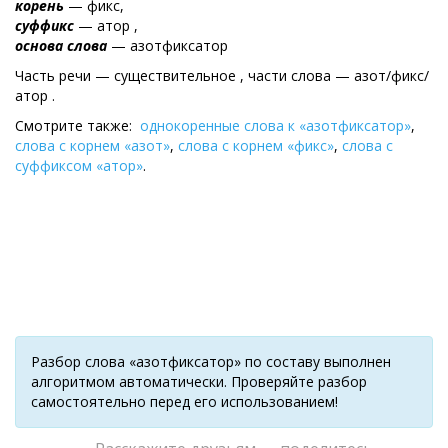
корень
— фикс,
суффикс
— атор ,
основа слова
— азотфиксатор
Часть речи — существительное , части слова — азот/фикс/
атор .
Смотрите также:
однокоренные слова к «азотфиксатор»
,
слова с корнем «азот»
,
слова с корнем «фикс»
,
слова с
суффиксом «атор»
.
Разбор слова «азотфиксатор» по составу выполнен
алгоритмом автоматически. Проверяйте разбор
самостоятельно перед его использованием!