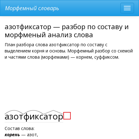
Морфемный словарь
Разв
мен
азотфиксатор — разбор по составу и
морфменый анализ слова
План разбора слова азотфиксатор по составу с
выделением корня и основы. Морфемный разбор со схемой
и частями слова (морфемами) — корнем, суффиксом.
азот
фикс
атор
Состав слова:
корень
— азот,