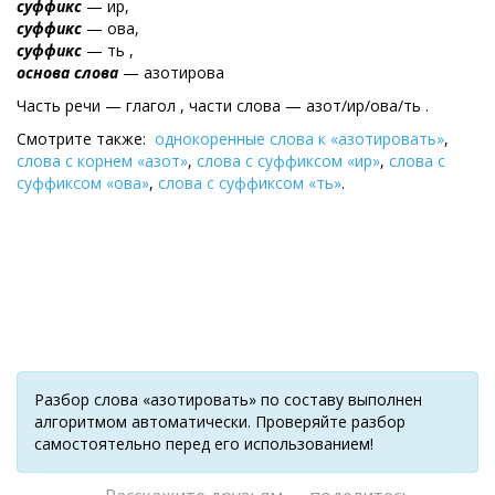
суффикс
— ир,
суффикс
— ова,
суффикс
— ть ,
основа слова
— азотирова
Часть речи — глагол , части слова — азот/ир/ова/ть .
Смотрите также:
однокоренные слова к «азотировать»
,
слова с корнем «азот»
,
слова с суффиксом «ир»
,
слова с
суффиксом «ова»
,
слова с суффиксом «ть»
.
Разбор слова «азотировать» по составу выполнен
алгоритмом автоматически. Проверяйте разбор
самостоятельно перед его использованием!