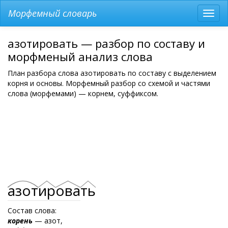
Морфемный словарь
Разв
мен
азотировать — разбор по составу и
морфменый анализ слова
План разбора слова азотировать по составу с выделением
корня и основы. Морфемный разбор со схемой и частями
слова (морфемами) — корнем, суффиксом.
азот
ир
ова
ть
Состав слова:
корень
— азот,