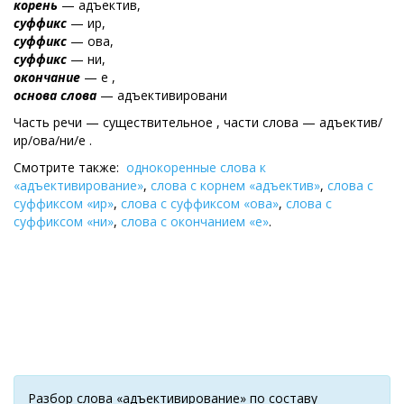
корень
— адъектив,
суффикс
— ир,
суффикс
— ова,
суффикс
— ни,
окончание
— е ,
основа слова
— адъективировани
Часть речи — существительное , части слова — адъектив/
ир/ова/ни/е .
Смотрите также:
однокоренные слова к
«адъективирование»
,
слова с корнем «адъектив»
,
слова с
суффиксом «ир»
,
слова с суффиксом «ова»
,
слова с
суффиксом «ни»
,
слова с окончанием «е»
.
Разбор слова «адъективирование» по составу