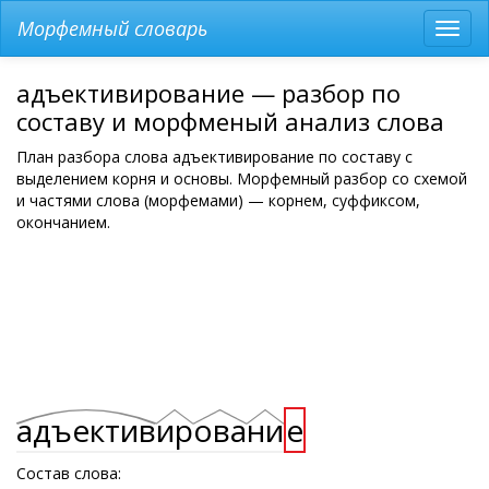
Морфемный словарь
Разв
мен
адъективирование — разбор по
составу и морфменый анализ слова
План разбора слова адъективирование по составу с
выделением корня и основы. Морфемный разбор со схемой
и частями слова (морфемами) — корнем, суффиксом,
окончанием.
адъектив
ир
ова
ни
е
Состав слова: