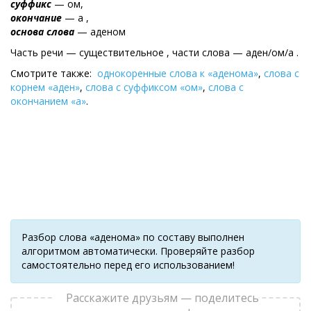
суффикс
— ом,
окончание
— а ,
основа слова
— аденом
Часть речи — существительное , части слова — аден/ом/а .
Смотрите также:
однокоренные слова к «аденома»
,
слова с
корнем «аден»
,
слова с суффиксом «ом»
,
слова с
окончанием «а»
.
Разбор слова «аденома» по составу выполнен
алгоритмом автоматически. Проверяйте разбор
самостоятельно перед его использованием!
Расскажите друзьям — поделитесь