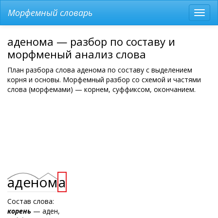
Морфемный словарь
Разв
мен
аденома — разбор по составу и
морфменый анализ слова
План разбора слова аденома по составу с выделением
корня и основы. Морфемный разбор со схемой и частями
слова (морфемами) — корнем, суффиксом, окончанием.
аден
ом
а
Состав слова:
корень
— аден,