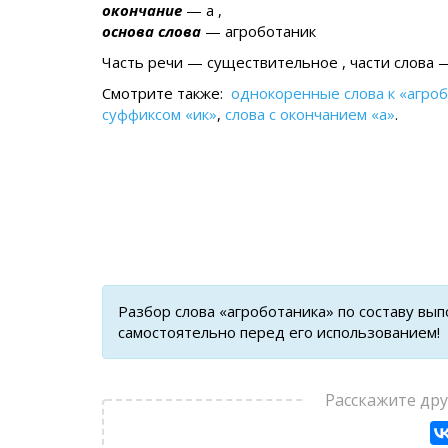
окончание
— а ,
основа слова
— агроботаник
Часть речи — существительное , части слова —
Смотрите также:
однокоренные слова к «агро
суффиксом «ик»
,
слова с окончанием «а»
.
Разбор слова «агроботаника» по составу вы
самостоятельно перед его использованием!
Расскажите др