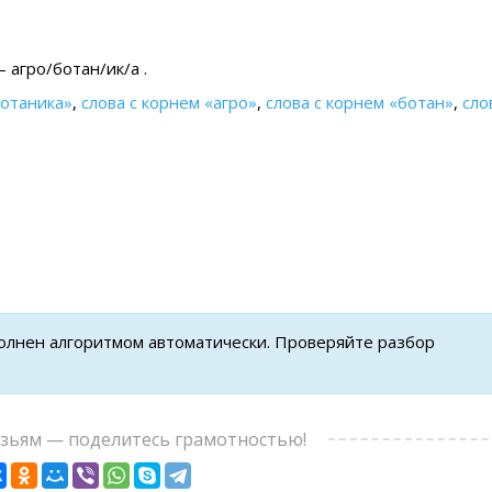
 агро/ботан/ик/а .
ботаника»
,
слова с корнем «агро»
,
слова с корнем «ботан»
,
сло
полнен алгоритмом автоматически. Проверяйте разбор
узьям — поделитесь грамотностью!