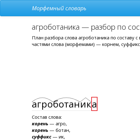
Морфемный словарь
агроботаника — разбор по сос
План разбора слова агроботаника по составу 
частями слова (морфемами) — корнем, суффикс
агро
ботан
ик
а
Состав слова:
корень
— агро,
корень
— ботан,
суффикс
— ик,