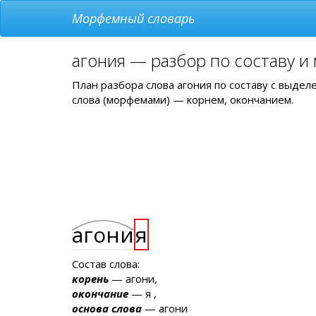
Морфемный словарь
агония — разбор по составу и
План разбора слова агония по составу с выде
слова (морфемами) — корнем, окончанием.
агони
я
Состав слова:
корень
— агони,
окончание
— я ,
основа слова
— агони