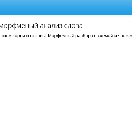
 морфменый анализ слова
лением корня и основы. Морфемный разбор со схемой и частя