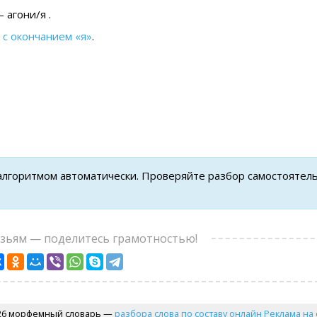
 агони/я .
 с окончанием «я»
.
 алгоритмом автоматически. Проверяйте разбор самостоятел
узьям — поделитесь грамотностью!
26 морфемный словарь —
разбора слова по составу онлайн
Реклама на 