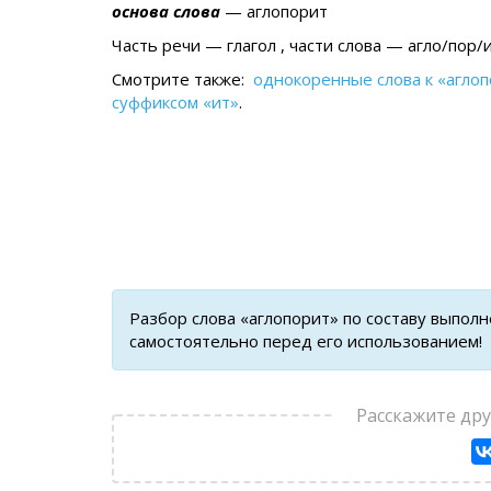
основа слова
— аглопорит
Часть речи — глагол , части слова — агло/пор/и
Смотрите также:
однокоренные слова к «агло
суффиксом «ит»
.
Разбор слова «аглопорит» по составу выпол
самостоятельно перед его использованием!
Расскажите др