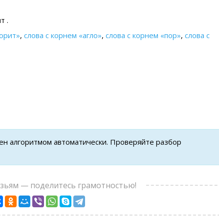
т .
порит»
,
слова с корнем «агло»
,
слова с корнем «пор»
,
слова с
нен алгоритмом автоматически. Проверяйте разбор
узьям — поделитесь грамотностью!