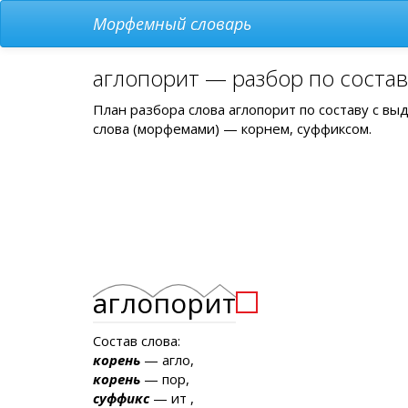
Морфемный словарь
аглопорит — разбор по соста
План разбора слова аглопорит по составу с в
слова (морфемами) — корнем, суффиксом.
агло
пор
ит
Состав слова:
корень
— агло,
корень
— пор,
суффикс
— ит ,