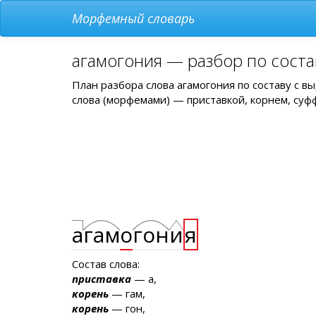
Морфемный словарь
агамогония — разбор по соста
План разбора слова агамогония по составу с 
слова (морфемами) — приставкой, корнем, суф
а
гам
о
гон
и
я
Состав слова:
приставка
— а,
корень
— гам,
корень
— гон,