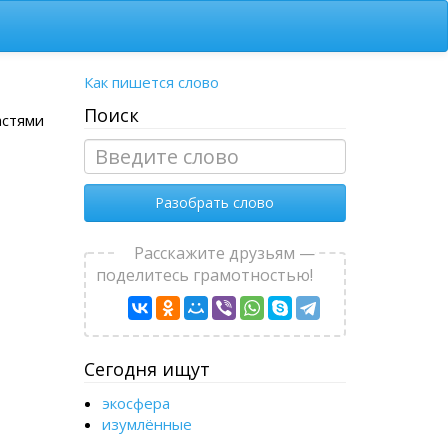
Как пишется слово
Поиск
астями
Разобрать слово
Расскажите друзьям —
поделитесь грамотностью!
Сегодня ищут
экосфера
изумлённые