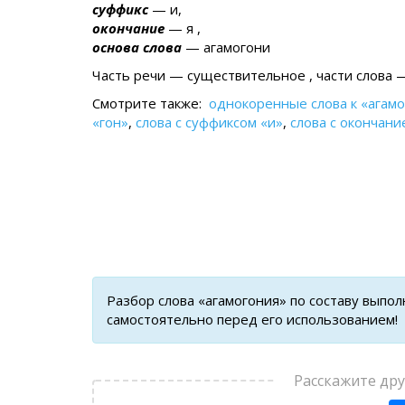
суффикс
— и,
окончание
— я ,
основа слова
— агамогони
Часть речи — существительное , части слова — 
Смотрите также:
однокоренные слова к «агам
«гон»
,
слова с суффиксом «и»
,
слова с окончани
Разбор слова «агамогония» по составу выпо
самостоятельно перед его использованием!
Расскажите др