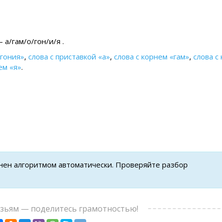
а/гам/о/гон/и/я .
огония»
,
слова с приставкой «а»
,
слова с корнем «гам»
,
слова с
ем «я»
.
лнен алгоритмом автоматически. Проверяйте разбор
узьям — поделитесь грамотностью!