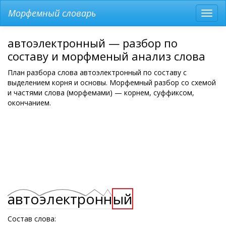
Морфемный словарь
Разв
мен
автоэлектронный — разбор по
составу и морфменый анализ слова
План разбора слова автоэлектронный по составу с
выделением корня и основы. Морфемный разбор со схемой
и частями слова (морфемами) — корнем, суффиксом,
окончанием.
авто
электр
он
н
ый
Состав слова: