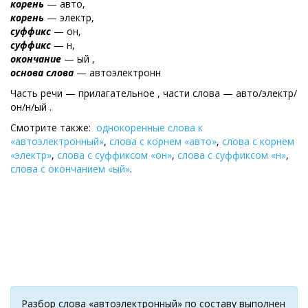
корень
— авто,
корень
— электр,
суффикс
— он,
суффикс
— н,
окончание
— ый ,
основа слова
— автоэлектронн
Часть речи — прилагательное , части слова — авто/электр/
он/н/ый .
Смотрите также:
однокоренные слова к
«автоэлектронный»
,
слова с корнем «авто»
,
слова с корнем
«электр»
,
слова с суффиксом «он»
,
слова с суффиксом «н»
,
слова с окончанием «ый»
.
Разбор слова «автоэлектронный» по составу выполнен