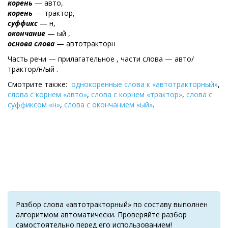
корень
— авто,
корень
— трактор,
суффикс
— н,
окончание
— ый ,
основа слова
— автотракторн
Часть речи — прилагательное , части слова — авто/
трактор/н/ый .
Смотрите также:
однокоренные слова к «автотракторный»
,
слова с корнем «авто»
,
слова с корнем «трактор»
,
слова с
суффиксом «н»
,
слова с окончанием «ый»
.
Разбор слова «автотракторный» по составу выполнен
алгоритмом автоматически. Проверяйте разбор
самостоятельно перед его использованием!